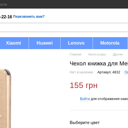
ости
-22-16
Перезвонить вам?
Xiaomi
Huawei
Lenovo
Motorola
Главная
Аксессуары
Другие
Чехол книжка для Me
Нет в наличии
Артикул: 4832
О
155 грн
Войти
для отображения нако
%
Выберите цвет