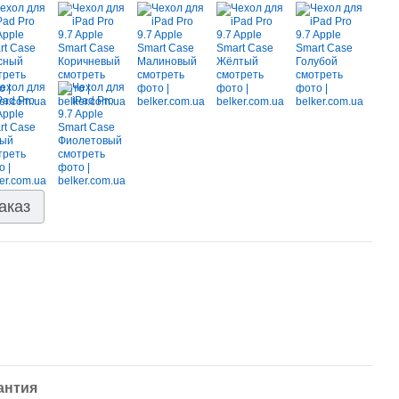
аказ
антия