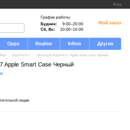
Вход
График работы:
Мой заказ
Будние:
9:00–20:00
Сб, Вс:
10:00–16:00
Oppo
Realme
Infinix
Другие
iPad
iPad Pro 9.7
Чехол для iPad Pro 9.7 Apple Smart Case Черный
.7 Apple Smart Case Черный
ыв
пительной скидки