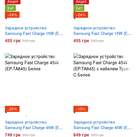
Акция
Акция
Хит
Хит
−24%
−24%
Зарядное устройство
Зарядное устройство
Samsung Fast Charge 15W (EP-
Samsung Fast Charge 15W (EP-
T1510) с кабелем Type-C
T1510) с кабелем Type-C
455 грн
455 грн
599 грн
599 грн
Черный
Белое
−25%
−15%
1
Зарядное устройство
Зарядное устройство
Samsung Fast Charge 45W (EP-
Samsung Fast Charge 45W (EP-
TA845) Белое
TA845) с кабелем Type-C
749 грн
849 грн
999 грн
999 грн