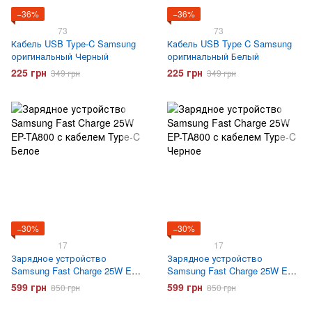
−36%
−36%
73
73
Кабель USB Type-C Samsung
Кабель USB Type C Samsung
оригинальный Черный
оригинальный Белый
225 грн
225 грн
349 грн
349 грн
−30%
−30%
17
17
Зарядное устройство
Зарядное устройство
Samsung Fast Charge 25W EP-
Samsung Fast Charge 25W EP-
TA800 с кабелем Type-C Белое
TA800 с кабелем Type-C
599 грн
599 грн
850 грн
850 грн
Черное