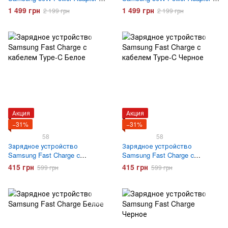
кабель Type-C to Type-C (EP-
кабель Type-C to Type-C (EP-
1 499 грн
1 499 грн
2 199 грн
2 199 грн
T5020XBEGEU) Черное
T5020XWEGEU) Белое
Акция
Акция
−31%
−31%
58
58
Зарядное устройство
Зарядное устройство
Samsung Fast Charge с
Samsung Fast Charge с
кабелем Type-C Белое
кабелем Type-C Черное
415 грн
415 грн
599 грн
599 грн