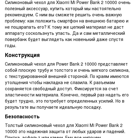
Силиконовый чехол для Xiaomi Mi Power Bank 2 10000 очень
полезный аксессуар, купить который мы настоятельно
рекомендуем. С ним вы сможете решить очень важную
проблему: как положить смартфон на внешнюю батарею и
не поцарапать его? К тому же цепкий материал не даст
аппарату соскользнуть упасть. Да и сам металлический
повербанк будет выглядеть как новенький даже спустя
годы.
Конструкция
Силиконовый чехол для Power Bank 2 10000 представляет
собой плоскую трубу и толстого и очень мягкого силикона,
с текстурированной внешней стороной. По краям имеются
утолщения чтобы накладка не слазила. К разъемам
сохраняется свободный доступ. Фиксируется за счет
эластичности материала. Конечно, первый раз надеть его
будет трудно, это потребует определенных усилий. Но в
результате вы получаете идеальную посадку.
Безопасность
Толстый силиконовый чехол для Xiaomi Mi Power Bank 2
10000 это надежная защита от любых ударов и падений.
Плитка, асфальт или камни. Ему все нипочем.