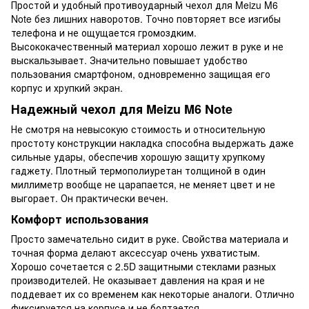
Простой и удобный противоударный чехол для Meizu M6
Note без лишних наворотов. Точно повторяет все изгибы
телефона и не ощущается громоздким.
Высококачественный материал хорошо лежит в руке и не
выскальзывает. Значительно повышает удобство
пользования смартфоном, одновременно защищая его
корпус и хрупкий экран.
Надежный чехол для Meizu M6 Note
Не смотря на невысокую стоимость и относительную
простоту конструкции накладка способна выдержать даже
сильные удары, обеспечив хорошую защиту хрупкому
гаджету. Плотный термополиуретан толщиной в один
миллиметр вообще не царапается, не меняет цвет и не
выгорает. Он практически вечен.
Комфорт использования
Просто замечательно сидит в руке. Свойства материала и
точная форма делают аксессуар очень ухватистым.
Хорошо сочетается с 2.5D защитными стеклами разных
производителей. Не оказывает давления на края и не
поддевает их со временем как некоторые аналоги. Отлично
фиксируется на корпусе и не болтается.