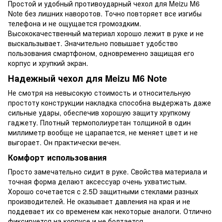
Простой и удобный противоударный чехол для Meizu M6
Note без лишних наворотов. Точно повторяет все изгибы
телефона и не ощущается громоздким.
Высококачественный материал хорошо лежит в руке и не
выскальзывает. Значительно повышает удобство
пользования смартфоном, одновременно защищая его
корпус и хрупкий экран.
Надежный чехол для Meizu M6 Note
Не смотря на невысокую стоимость и относительную
простоту конструкции накладка способна выдержать даже
сильные удары, обеспечив хорошую защиту хрупкому
гаджету. Плотный термополиуретан толщиной в один
миллиметр вообще не царапается, не меняет цвет и не
выгорает. Он практически вечен.
Комфорт использования
Просто замечательно сидит в руке. Свойства материала и
точная форма делают аксессуар очень ухватистым.
Хорошо сочетается с 2.5D защитными стеклами разных
производителей. Не оказывает давления на края и не
поддевает их со временем как некоторые аналоги. Отлично
фиксируется на корпусе и не болтается.