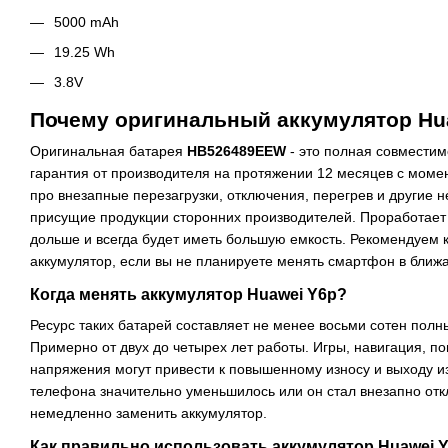
5000 mAh
19.25 Wh
3.8V
Почему оригинальный аккумулятор Hu
Оригинальная батарея
HB526489EEW
- это полная совмести
гарантия от производителя на протяжении 12 месяцев с моме
про внезапные перезагрузки, отключения, перегрев и другие 
присущие продукции сторонних производителей. Проработает 
дольше и всегда будет иметь большую емкость. Рекомендуем
аккумулятор, если вы не планируете менять смартфон в ближ
Когда менять аккумулятор Huawei Y6p?
Ресурс таких батарей составляет не менее восьми сотен полн
Примерно от двух до четырех лет работы. Игры, навигация, п
напряжения могут привести к повышенному износу и выходу и
телефона значительно уменьшилось или он стал внезапно от
немедленно заменить аккумулятор.
Как правильно использовать аккумулятор Huawei 