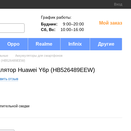
Вход
График работы:
Мой заказ
Будние:
9:00–20:00
Сб, Вс:
10:00–16:00
Oppo
Realme
Infinix
Другие
льные
Аккумуляторы для смартфонов
p (HB526489EEW)
улятор Huawei Y6p (HB526489EEW)
вить отзыв
пительной скидки