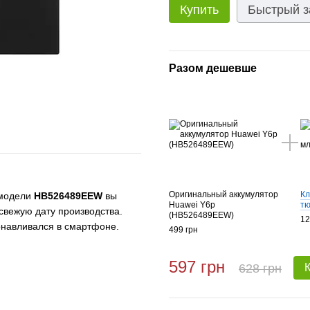
Купить
Быстрый з
Разом дешевше
Оригинальный аккумулятор
Кл
 модели
HB526489EEW
вы
Huawei Y6p
тю
свежую дату производства.
(HB526489EEW)
12
онавливался в смартфоне.
499 грн
597 грн
628 грн