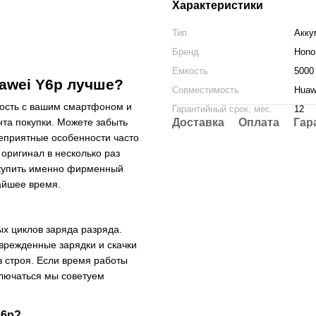
Характеристики
Тип
Акку
Бренд
Hono
Емкость
5000
awei Y6p лучше?
Совместимость
Huaw
мость с вашим смартфоном и
Гарантийный срок, мес.
12
Доставка
Оплата
Гар
нта покупки. Можете забыть
неприятные особенности часто
оригинал в несколько раз
 купить именно фирменный
айшее время.
ых циклов заряда разряда.
оврежденные зарядки и скачки
з строя. Если время работы
ключаться мы советуем
Y6p?