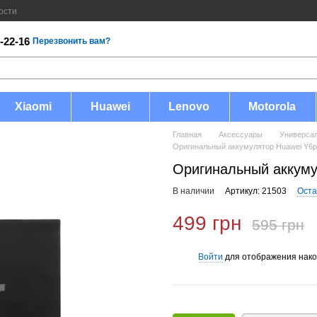
ости
-22-16
Перезвонить вам?
Xiaomi
Huawei
Lenovo
Motorola
Главная
Аксессуары
Универса
Оригинальный аккумулятор Huawei Y6
Оригинальный аккум
В наличии
Артикул: 21503
Оста
499 грн
595 грн
Войти
для отображения нако
%