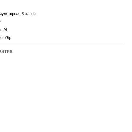
муляторная батарея
r
 mAh
ei Y6p
антия