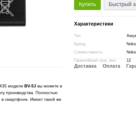
Купить
Быстрый з
Характеристики
Тип
Акку
Бренд
Noki
Совместимость
Noki
Гарантийный срок, мес.
12
Доставка
Оплата
Гар
 435 модели
BV-5J
вы можете в
ту производства. Полностью
я в смартфоне. Имеет такой же