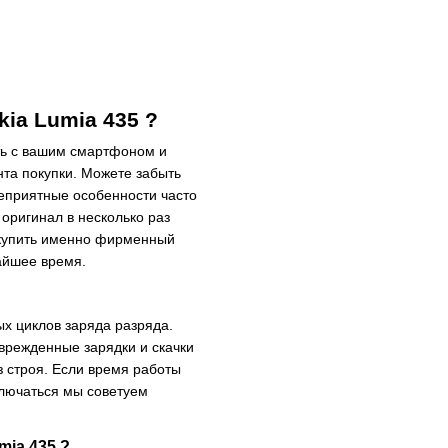
ia Lumia 435 ?
ть с вашим смартфоном и
нта покупки. Можете забыть
неприятные особенности часто
оригинал в несколько раз
 купить именно фирменный
айшее время.
ых циклов заряда разряда.
оврежденные зарядки и скачки
з строя. Если время работы
ключаться мы советуем
mia 435 ?