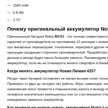
1560 mAh
5.8 Wh
3.7V
Почему оригинальный аккумулятор Nok
Оригинальная батарея Nokia
BV-5J
- это полная совместимос
гарантия от производителя на протяжении 12 месяцев с моме
про внезапные перезагрузки, отключения, перегрев и другие 
присущие продукции сторонних производителей. Проработает 
дольше и всегда будет иметь большую емкость. Рекомендуем
аккумулятор, если вы не планируете менять смартфон в ближ
Когда менять аккумулятор Нокия Люмия 435?
Ресурс таких батарей составляет не менее восьми сотен полн
Примерно от двух до четырех лет работы. Игры, навигация, п
напряжения могут привести к повышенному износу и выходу и
телефона значительно уменьшилось или он стал внезапно от
немедленно заменить аккумулятор.
Как правильно использовать аккумулятор Nokia Lu