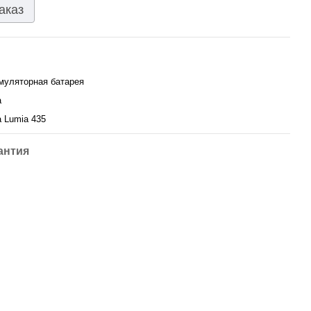
аказ
муляторная батарея
a
a Lumia 435
антия