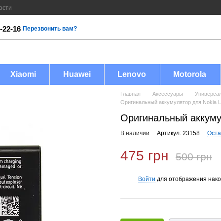
ости
-22-16
Перезвонить вам?
Xiaomi
Huawei
Lenovo
Motorola
Главная
Аксессуары
Универса
Оригинальный аккумулятор для Nokia L
Оригинальный аккумул
В наличии
Артикул: 23158
Оста
475 грн
500 грн
Войти
для отображения нако
%