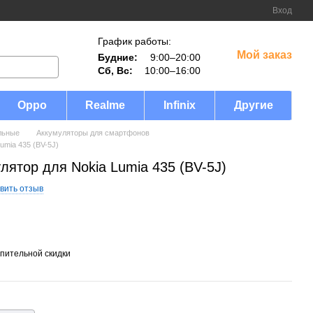
Вход
График работы:
Мой заказ
Будние:
9:00–20:00
Сб, Вс:
10:00–16:00
Oppo
Realme
Infinix
Другие
льные
Аккумуляторы для смартфонов
umia 435 (BV-5J)
ятор для Nokia Lumia 435 (BV-5J)
вить отзыв
пительной скидки